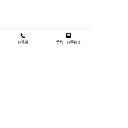
お電話
予約・お問合せ
コメント
FMラジオ@あさCafe📻
コメントを追加…
🏀初観戦🏀鹿
イズ❢❢